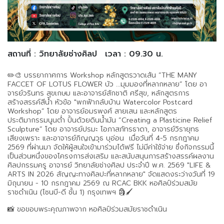
สถานที่ : วิทยาลัยช่างศิลป
เวลา : 09.30 น.
✏️🎨 บรรยากาศการ Workshop หลักสูตรวาดเส้น “THE MANY
FACCET OF LOTUS FLOWER บัว ...มุมมองที่หลากหลาย” โดย อา
จารย์วรินทร สุขเกษม และอาจารย์สักชาติ ศรีสุข, หลักสูตรการ
สร้างสรรค์สีน้ำ หัวข้อ "พกฟ้ากลับบ้าน Watercolor Postcard
Workshop” โดย อาจารย์อมรพงศ์ สายเสน และหลักสูตร
ประติมากรรมนูนต่ำ ปั้นด้วยดินน้ำมัน “Creating a Plasticine Relief
Sculpture” โดย อาจารย์ปรมะ โอภาสภัทรธาดา, อาจารย์วิรายุทธ
เสียงเพราะ และอาจารย์ภิญญวุธ บุอ่อน เมื่อวันที่ 4-5 กรกฎาคม
2569 ที่ผ่านมา จัดให้ผู้สนใจเข้ามาร่วมได้ฟรี ไม่มีค่าใช้จ่าย ซึ่งกิจกรรมนี้
เป็นส่วนหนึ่งของโครงการส่งเสริม และสนับสนุนการสร้างสรรค์ผลงาน
ศิลปกรรมครู อาจารย์ วิทยาลัยช่างศิลป ประจำปี พ.ศ. 2569 "LIFE &
ARTS IN 2026 สัญญะทางศิลปะที่หลากหลาย" จัดแสดงระว่างวันที่ 19
มิถุนายน - 10 กรกฎาคม 2569 ณ RCAC BKK หอศิลป์ร่วมสมัย
ราชดำเนิน (โซนบี-ดี ชั้น 1) กรุงเทพฯ 🗿🖌️
📸 ขอขอบพระคุณภาพจาก หอศิลป์ร่วมสมัยราชดำเนิน