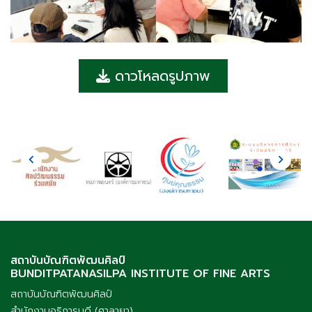
ดาวโหลดรูปภาพ
สถาบันบัณฑิตพัฒนศิลป์
BUNDITPATANASILPA INSTITUTE OF FINE ARTS
สถาบันบัณฑิตพัฒนศิลป์
สำนักงานอธิการบดี (ศาลายา)