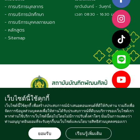
- การบริการบุคลากร
ทุกวันจันทร์ - วันศุกร์
- การบริการนักศึกษา
เวลา 08:30 - 16:30 น.
- การบริการบุคคลภายนอก
- หลักสูตร
- Sitemap
เว็บไซต์นี้ใช้คุกกี้
เว็บไซต์นี้ใช้คุกกี้ เพื่อสร้างประสบการณ์นำเสนอคอนเทนต์ที่ดีให้กับท่าน รวมถึงเพื่อ
จัดการข้อมูลส่วนบุคคลเพื่อให้ท่านได้รับประสบการณ์ที่ดีบนบริการของเว็บไซต์เรา
Copyright © 2021 BUNDITPATANASILPA INSTITUTE OF FINE
หากท่านใช้บริการเว็บไซต์นี้ต่อไปโดยไม่มีการปรับตั้งค่าใดๆ นั่นเป็นการแสดงว่า
ท่านอนุญาตยินยอมที่จะรับคุกกี้บนเว็บไซต์และนโยบายสิทธิส่วนบุคคลของเรา
ARTS, ALL RIGHTS RESERVED
จำนวนผู้เข้าชม ตั้งแต่วันที่ 16 พ.ค. 2564
4
7
4
6
3
6
7
ยอมรับ
เรียนรู้เพิ่มเติม