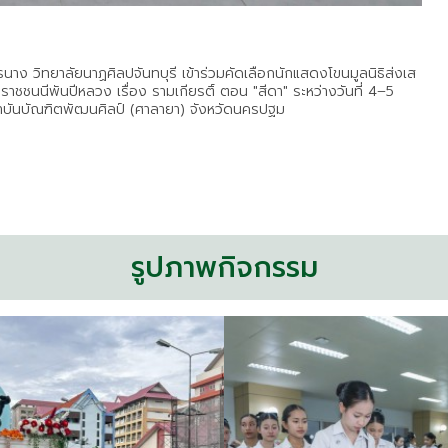
าง วิทยาลัยนาฏศิลปจันทบุรี เข้าร่วมคัดเลือกนักแสดงโขนมูลนิธิส่งเส
าชชนนีพันปีหลวง เรื่อง รามเกียรติ์ ตอน "สีดา" ระหว่างวันที่ 4–5
าบันบัณฑิตพัฒนศิลป์ (ศาลายา) จังหวัดนครปฐม
รูปภาพกิจกรรม