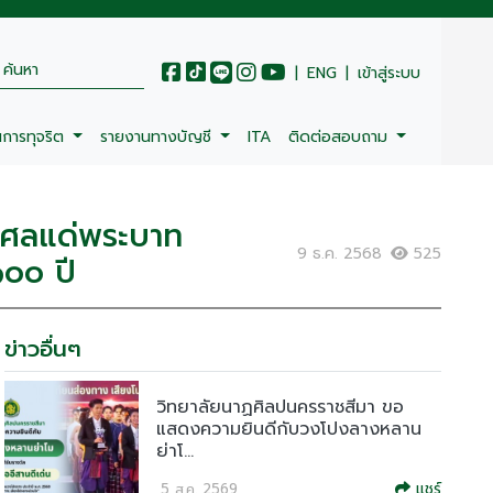
|
ENG
|
เข้าสู่ระบบ
นการทุจริต
รายงานทางบัญชี
ITA
ติดต่อสอบถาม
กุศลแด่พระบาท
9 ธ.ค. 2568
525
๑๐๐ ปี
ข่าวอื่นๆ
วิทยาลัยนาฏศิลปนครราชสีมา ขอ
แสดงความยินดีกับวงโปงลางหลาน
ย่าโ...
แชร์
5 ส.ค. 2569