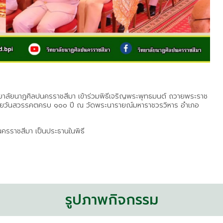
ทยาลัยนาฏศิลปนครราชสีมา เข้าร่วมพิธีเจริญพระพุทธมนต์ ถวายพระราช
นคล้ายวันสวรรคตครบ ๑๐๐ ปี ณ วัดพระนารายณ์มหาราชวรวิหาร อำเภอ
ดนครราชสีมา เป็นประธานในพิธี
รูปภาพกิจกรรม