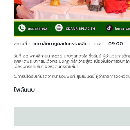
สถานที่ : วิทยาลัยนาฏศิลปนครราชสีมา
เวลา : 09.00
วันที่ ๒๕ พฤศจิกายน ๒๕๖๘ นายทูลทองใจ ซึ่งรัมย์ ผู้อำนวยการวิ
กุศลแด่พระบาทสมเด็จพระมงกุฎเกล้าเจ้าอยู่หัว เนื่องในโอกาสวั
เมืองนครราชสีมา จังหวัดนครราชสีมา
ในการนี้ได้รับเกียรติจากนายอนุพงศ์ สุขสมนิตย์ ผู้ว่าราชการจังหวั
ไฟล์แนบ