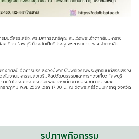
ุทธมนต์สรรเสริญพระมหากรุณาธิคุณ สมเด็จพระเจ้าตากสินมหาราช
เที่ยว “ลพบุรีเมืองอันเป็นที่ประชุมพระบรมธาตุ พระเจ้าตากสิน
ดุริยางคศิลป์ จัดการบรรเลงวงปี่พาทย์ในพิธีเจริญพระพุทธมนต์สรรเสริญ
ื่องในงานมหกรรมส่งเสริมศิลปวัฒนธรรมและการท่องเที่ยว “ลพบุรี
” ภายใต้โครงการยกระดับแหล่งท่องเที่ยวทางประวัติศาสตร์และ
 กรกฎาคม พ.ศ. 2569 เวลา 17.30 น. ณ วัดพระศรีรัตนมหาธาตุ จังหวัด
รูปภาพกิจกรรม