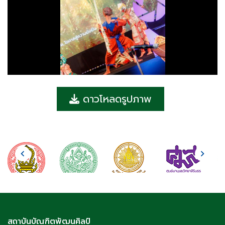
ดาวโหลดรูปภาพ
สถาบันบัณฑิตพัฒนศิลป์