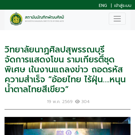
ENG
|
เข้าสู่ระบบ
วิทยาลัยนาฏศิลปสุพรรณบุรี
จัดการแสดงโขน รามเกียรติ์ชุด
พิเศษ เในงานแถลงข่าว ถอดรหัส
ความสำเร็จ “อ้อยไทย ไร้ฝุ่น….หนุน
น้ำตาลไทยสีเขียว”
19 พ.ค. 2569
304