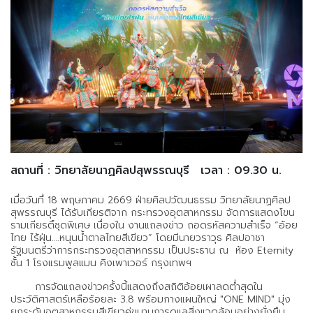
สถานที่ : วิทยาลัยนาฏศิลปสุพรรณบุรี
เวลา : 09.30 น.
เมื่อวันทึ่ 18 พฤษภาคม 2669 ฝ่ายศิลปวัฒนธรรม วิทยาลัยนาฏศิลป
สุพรรณบุรี ได้รับเกียรติจาก กระทรวงอุตสาหกรรม จัดการแสดงโขน
รามเกียรติ์ชุดพิเศษ เนื่องใน งานแถลงข่าว ถอดรหัสความสำเร็จ “อ้อย
ไทย ไร้ฝุ่น….หนุนน้ำตาลไทยสีเขียว” โดยมีนายวราวุธ ศิลปอาชา
รัฐมนตรีว่าการกระทรวงอุตสาหกรรม เป็นประธาน ณ ห้อง Eternity
ชั้น 1 โรงแรมพูลแมน คิงเพาเวอร์ กรุงเทพฯ
การจัดแถลงข่าวครั้งนี้แสดงถึงสถิติอ้อยเผาลดต่ำสุดใน
ประวัติศาสตร์เหลือร้อยละ 3.8 พร้อมกางแผนใหญ่ "ONE MIND" มุ่ง
ยกระดับอุตสาหกรรมสีเขียวคู่ขนานการดูแลสิ่งแวดล้อมอย่างยั่งยืน