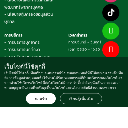
- นโยบาย/แผนการบริหารและ
พัฒนาทรัพยากรบุคคล
- นโยบายคุ้มครองข้อมูลส่วน
บุคคล
การบริการ
เวลาทำการ
- การบริการบุคลากร
ทุกวันจันทร์ - วันศุกร์
- การบริการนักศึกษา
เวลา 08:30 - 16:30 น.
- การบริการบุคคลภายนอก
- หลักสูตร
เว็บไซต์นี้ใช้คุกกี้
- Sitemap
เว็บไซต์นี้ใช้คุกกี้ เพื่อสร้างประสบการณ์นำเสนอคอนเทนต์ที่ดีให้กับท่าน รวมถึงเพื่อ
จัดการข้อมูลส่วนบุคคลเพื่อให้ท่านได้รับประสบการณ์ที่ดีบนบริการของเว็บไซต์เรา
หากท่านใช้บริการเว็บไซต์นี้ต่อไปโดยไม่มีการปรับตั้งค่าใดๆ นั่นเป็นการแสดงว่า
ท่านอนุญาตยินยอมที่จะรับคุกกี้บนเว็บไซต์และนโยบายสิทธิส่วนบุคคลของเรา
ยอมรับ
เรียนรู้เพิ่มเติม