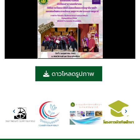
ดาวโหลดรูปภาพ