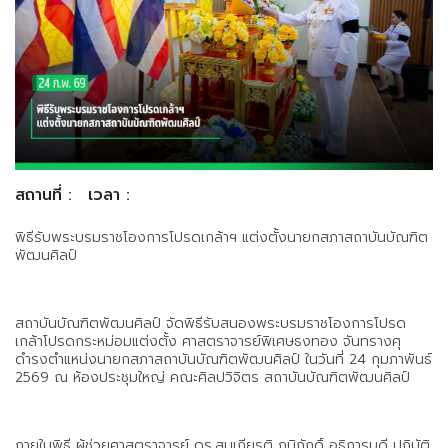
สถานที่ :
เวลา :
พิธีรับพระบรมราชโองการโปรดเกล้าฯ แต่งตั้งนายกสภาสถาบันบัณฑิต
พัฒนศิลป์
สถาบันบัณฑิตพัฒนศิลป์ จัดพิธีรับสนองพระบรมราชโองการโปรด
เกล้าโปรดกระหม่อมแต่งตั้ง ศาสตราจารย์พิเศษธงทอง จันทรางศุ
ดำรงตำแหน่งนายกสภาสถาบันบัณฑิตพัฒนศิลป์ ในวันที่ 24 กุมภาพันธ์
2569 ณ ห้องประชุมใหญ่ คณะศิลปวิจิตร สถาบันบัณฑิตพัฒนศิลป์
ภายในพิธี ผู้ช่วยศาสตราจารย์ ดร.สมเกียรติ ภูมิภักดิ์ อธิการบดี ปฏิบัติ