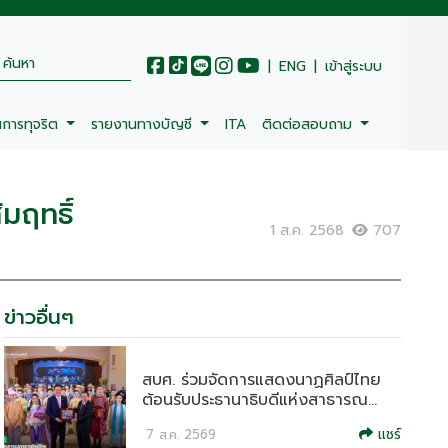
|
ENG
|
เข้าสู่ระบบ
นการทุจริต
รายงานทางบัญชี
ITA
ติดต่อสอบถาม
มฤทธิ์
1 ส.ค. 2568
707
ข่าวอื่นๆ
สบศ. ร่วมจัดการแสดงนาฏศิลป์ไทย
ต้อนรับประธานาธิบดีแห่งสาธารณ...
แชร์
7 ส.ค. 2569