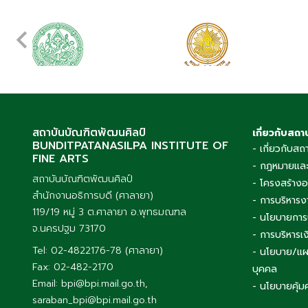
สถาบันบัณฑิตพัฒนศิลป์
เกี่ยวกับสถา
BUNDITPATANASILPA INSTITUTE OF
- เกี่ยวกับสถ
FINE ARTS
- กฎหมายและ
สถาบันบัณฑิตพัฒนศิลป์
- โครงสร้าง
สำนักงานอธิการบดี (ศาลายา)
- การบริหารง
119/19 หมู่ 3 ต.ศาลายา อ.พุทธมณฑล
- นโยบายการ
จ.นครปฐม 73170
- การบริหาร
Tel: 02-4822176-78 (ศาลายา)
- นโยบาย/แผ
Fax: 02-482-2170
บุคคล
Email: bpi@bpi.mail.go.th,
- นโยบายคุ้ม
saraban_bpi@bpi.mail.go.th