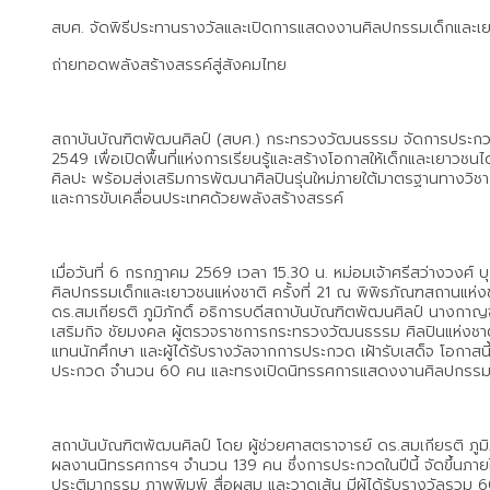
สบศ. จัดพิธีประทานรางวัลและเปิดการแสดงงานศิลปกรรมเด็กและเยาวช
ถ่ายทอดพลังสร้างสรรค์สู่สังคมไทย
สถาบันบัณฑิตพัฒนศิลป์ (สบศ.) กระทรวงวัฒนธรรม จัดการประกวดศิ
2549 เพื่อเปิดพื้นที่แห่งการเรียนรู้และสร้างโอกาสให้เด็กและเย
ศิลปะ พร้อมส่งเสริมการพัฒนาศิลปินรุ่นใหม่ภายใต้มาตรฐานทางว
และการขับเคลื่อนประเทศด้วยพลังสร้างสรรค์
เมื่อวันที่ 6 กรกฎาคม 2569 เวลา 15.30 น. หม่อมเจ้าศรีสว่างวงศ
ศิลปกรรมเด็กและเยาวชนแห่งชาติ ครั้งที่ 21 ณ พิพิธภัณฑสถานแห่ง
ดร.สมเกียรติ ภูมิภักดิ์ อธิการบดีสถาบันบัณฑิตพัฒนศิลป์ นางก
เสริมกิจ ชัยมงคล ผู้ตรวจราชการกระทรวงวัฒนธรรม ศิลปินแห่งชาต
แทนนักศึกษา และผู้ได้รับรางวัลจากการประกวด เฝ้ารับเสด็จ โอกาสนี
ประกวด จำนวน 60 คน และทรงเปิดนิทรรศการแสดงงานศิลปกรรมเด็ก
สถาบันบัณฑิตพัฒนศิลป์ โดย ผู้ช่วยศาสตราจารย์ ดร.สมเกียรติ ภูมิภัก
ผลงานนิทรรศการฯ จำนวน 139 คน ซึ่งการประกวดในปีนี้ จัดขึ้นภายใต
ประติมากรรม ภาพพิมพ์ สื่อผสม และวาดเส้น มีผู้ได้รับรางวัลรวม 6