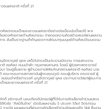
นแห่งชาติ ครั้งที่ 21
ลปกรรมเด็กและเยาวชนแห่งชาติอย่างต่อเนื่องนับตั้งแต่ปี พ.ศ.
าวชนได้แสดงศักยภาพด้านศิลปกรรม ถ่ายทอดความคิดสร้างสรรค์ผ่านผลงาน
ิชาการ อันเป็นรากฐานสำคัญของการพัฒนาทุนมนุษย์ด้านศิลปวัฒนธรรม
์ บุญจิตราดุลย์ ยุคล เสด็จไปทรงเป็นประธานเปิดงาน การแสดงงาน
ชาติ หอศิลป ถนนเจ้าฟ้า กรุงเทพมหานคร โดยมี ผู้ช่วยศาสตราจารย์
าญจนา โอษฐยิ้มพราย ผู้อำนวยการพิพิธภัณฑสถานแห่งชาติ หอศิลป นาย
ิ คณะกรรมการสภาสถาบันผู้ทรงคุณวุฒิ คณะผู้บริหาร คณาจารย์ ผู้
้ หม่อมเจ้าศรีสว่างวงศ์ บุญจิตราดุลย์ ยุคล ประทานรางวัลแก่ผู้ชนะการ
และเยาวชนแห่งชาติ ครั้งที่ 21
ดิ์ อธิการบดี มอบเกียรติบัตรแก่ผู้ที่ได้รับการคัดเลือกเข้าร่วมแสดง
้หัวข้อ “ศิลป์ถิ่นไทย” เปิดรับผลงานใน 5 ประเภท ได้แก่ จิตรกรรม
0 รางวัล และผลงานที่ผ่านการคัดเลือกเข้าร่วมจัดแสดงอีก 144 ชิ้นงาน