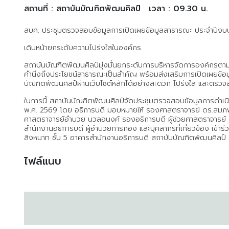
สถานที่ : สถาบันบัณฑิตพัฒนศิลป์
เวลา : 09.30 น.
สบศ. ประชุมตรวจสอบข้อมูลการเปิดเผยข้อมูลสาธารณะ ประจำปี
เดินหน้ายกระดับความโปร่งใสในองค์กร
สถาบันบัณฑิตพัฒนศิลป์มุ่งมั่นยกระดับการบริหารจัดการองค์กรตาม
คำนึงถึงประโยชน์สาธารณะเป็นสำคัญ พร้อมส่งเสริมการเปิดเผยข้อมูล
บัณฑิตพัฒนศิลป์ผ่านเว็บไซต์หลักได้อย่างสะดวก โปร่งใส และตรวจ
ในการนี้ สถาบันบัณฑิตพัฒนศิลป์จัดประชุมตรวจสอบข้อมูลการดำ
พ.ศ. 2569 โดย อธิการบดี มอบหมายให้ รองศาสตราจารย์ ดร.สมภพ 
ศาสตราจารย์อำนวย นวลอนงค์ รองอธิการบดี ผู้ช่วยศาสตราจารย์ ดร.ป
สำนักงานอธิการบดี ผู้อำนวยการกอง และบุคลากรที่เกี่ยวข้อง เข้าร่
สิงหนาท ชั้น 5 อาคารสำนักงานอธิการบดี สถาบันบัณฑิตพัฒนศิลป์
ไฟล์แนบ