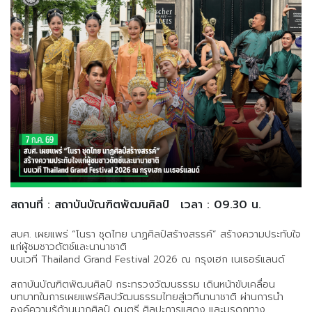
สถานที่ : สถาบันบัณฑิตพัฒนศิลป์
เวลา : 09.30 น.
สบศ. เผยแพร่ “โนรา ชุดไทย นาฏศิลป์สร้างสรรค์” สร้างความประทับใจ
แก่ผู้ชมชาวดัตช์และนานาชาติ
บนเวที Thailand Grand Festival 2026 ณ กรุงเฮก เนเธอร์แลนด์
สถาบันบัณฑิตพัฒนศิลป์ กระทรวงวัฒนธรรม เดินหน้าขับเคลื่อน
บทบาทในการเผยแพร่ศิลปวัฒนธรรมไทยสู่เวทีนานาชาติ ผ่านการนำ
องค์ความรู้ด้านนาฏศิลป์ ดนตรี ศิลปะการแสดง และมรดกทาง