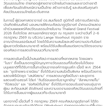
วัฒนธรรมไทย ถ่ายทอดสู่สายตาชาวไทยในต่างแดนและชาวต่างชาติ
เพื่อสะท้อนอัตลักษณ์ความเป็นไทย สร้างการรับรู้ และส่งเสริมคุณค่า
ศิลปวัฒนธรรมไทยในระดับสากล
ในการนี้ ผู้ช่วยศาสตราจารย์ ดร.สมเกียรติ ภูมิภักดิ์ อธิการบดีสถาบัน
บัณฑิตพัฒนศิลป์ มอบหมายให้คณะศิลปนาฏดุริยางค์ นำคณะนักแสดง
เข้าร่วมเผยแพร่ศิลปวัฒนธรรมไทยในงาน Thailand Grand Festival
2026 ซึ่งจัดโดย สถานเอกอัครราชทูต ณ กรุงเฮก ระหว่างวันที่ 2–6
กรกฎาคม 2569 ณ บริเวณ Lange Voorhout กรุงเฮก ราช
อาณาจักรเนเธอร์แลนด์ โดยได้รับความสนใจและสร้างความประทับใจแก่
ผู้ชมชาวดัตช์และนานาชาติ พร้อมได้รับเสียงชื่นชมต่อความวิจิตรงดงาม
ของศิลปะการแสดงไทยบนเวทีนานาชาติ
การแสดงในครั้งนี้นำเสนอศิลปะการแสดงที่หลากหลาย โดยเฉพาะ
“โนรา” ซึ่งเป็นมรดกภูมิปัญญาทางวัฒนธรรมที่จับต้องไม่ได้ของ
มนุษยชาติที่ได้รับการขึ้นทะเบียนจากองค์การยูเนสโก เมื่อปี พ.ศ. 2564
และ “ชุดไทยพระราชนิยม” ซึ่งได้รับความสนใจเป็นพิเศษ พร้อมด้วยการ
แสดงพิธีเปิดชุด “เสน่ห์สยาม” การแสดงนาฏศิลป์โนรา และชุดการ
แสดงสร้างสรรค์ ได้แก่ “กินรีร่อนออกโนราบูชายัญ” “ลีลาหมากแก๊บ”
“กีปัสเรนัง” และ “ช่อศิลป์ถิ่นไทย” ซึ่งได้รับการตอบรับอย่างอบอุ่นจาก
ผู้ชม สะท้อนเสน่ห์ อัตลักษณ์ และความงดงามของศิลปวัฒนธรรมไทยที่
ได้รับการชื่นชมจากผู้ชมบนเวทีระดับนานาชาติ
นอกจากนี้ เมื่อวันที่ 5 กรกฎาคม 2569 คณะศิลปนาฏดุริยางค์ ได้จัด
กิจกรรมอบรมเชิงปฏิบัติการ (Workshop) ถ่ายทอดองค์ความรู้พื้นฐาน