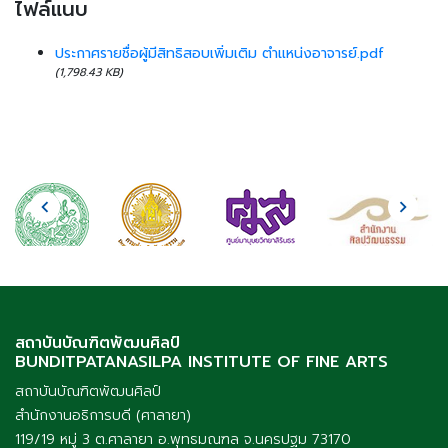
ไฟล์แนบ
ประกาศรายชื่อผู้มีสิทธิสอบเพิ่มเติม ตำแหน่งอาจารย์.pdf
(1,798.43 KB)
สถาบันบัณฑิตพัฒนศิลป์
BUNDITPATANASILPA INSTITUTE OF FINE ARTS
สถาบันบัณฑิตพัฒนศิลป์
สำนักงานอธิการบดี (ศาลายา)
119/19 หมู่ 3 ต.ศาลายา อ.พุทธมณฑล จ.นครปฐม 73170