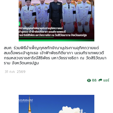
สบศ. ร่วมพิธีบำเพ็ญกุศลทักษิณานุประทานอุทิศถวายแด่
สมเด็จพระเจ้าลูกเธอ เจ้าฟ้าพัชรกิติยาภา นเรนทิราเทพยวดี
กรมหลวงราชสาริณีสิริพัชร มหาวัชรราชธิดา ณ วัดสิริวัฒนา
ราม จังหวัดนครปฐม
31 ก.ค. 2569
88
แชร์