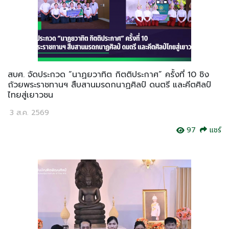
สบศ. จัดประกวด “นาฏยวาทิต กิตติประกาศ” ครั้งที่ 10 ชิง
ถ้วยพระราชทานฯ สืบสานมรดกนาฏศิลป์ ดนตรี และคีตศิลป์
ไทยสู่เยาวชน
3 ส.ค. 2569
97
แชร์