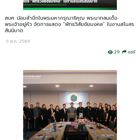
สบศ. น้อมสำนึกในพระมหากรุณาธิคุณ พระบาทสมเด็จ
พระเจ้าอยู่หัว จัดการแสดง “พัทธวิสัยชัยมงคล” ในงานสโมสร
สันนิบาต
5 ส.ค. 2569
29
แชร์