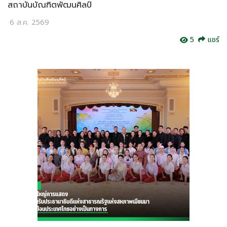
สถาบันบัณฑิตพัฒนศิลป์
6 ส.ค. 2569
5
แชร์