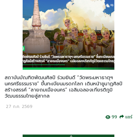
สถาบันบัณฑิตพัฒนศิลป์ ร่วมยินดี “วัดพระมหาธาตุฯ
นครศรีธรรมราช” ขึ้นทะเบียนมรดกโลก เดินหน้าชูนาฏศิลป์
สร้างสรรค์ “ลายถมเมืองนคร” เฉลิมฉลองเกียรติภูมิ
วัฒนธรรมไทยสู่สากล
27 ก.ค. 2569
99
แชร์