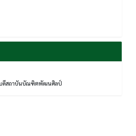
บดีสถาบันบัณฑิตพัฒนศิลป์