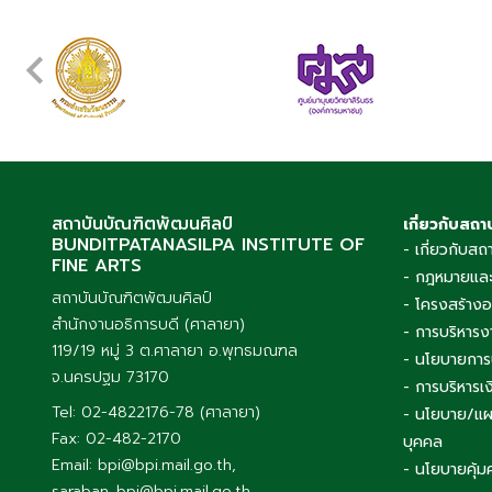
สถาบันบัณฑิตพัฒนศิลป์
เกี่ยวกับสถา
BUNDITPATANASILPA INSTITUTE OF
- เกี่ยวกับสถ
FINE ARTS
- กฎหมายและ
สถาบันบัณฑิตพัฒนศิลป์
- โครงสร้าง
สำนักงานอธิการบดี (ศาลายา)
- การบริหารง
119/19 หมู่ 3 ต.ศาลายา อ.พุทธมณฑล
- นโยบายการ
จ.นครปฐม 73170
- การบริหาร
Tel: 02-4822176-78 (ศาลายา)
- นโยบาย/แผ
Fax: 02-482-2170
บุคคล
Email: bpi@bpi.mail.go.th,
- นโยบายคุ้ม
saraban_bpi@bpi.mail.go.th