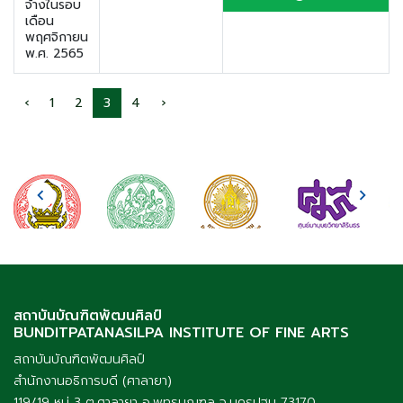
จ้างในรอบ
เดือน
พฤศจิกายน
พ.ศ. 2565
‹
1
2
3
4
›
สถาบันบัณฑิตพัฒนศิลป์
BUNDITPATANASILPA INSTITUTE OF FINE ARTS
สถาบันบัณฑิตพัฒนศิลป์
สำนักงานอธิการบดี (ศาลายา)
119/19 หมู่ 3 ต.ศาลายา อ.พุทธมณฑล จ.นครปฐม 73170