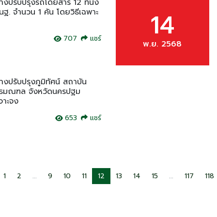
งปรับปรุงรถโดยสาร 12 ที่นั่ง
ฐ. จำนวน 1 คัน โดยวิธีเฉพาะ
14
707
แชร์
พ.ย. 2568
งปรับปรุงภูมิทัศน์ สถาบัน
ทธมณฑล จังหวัดนครปฐม
จาะจง
653
แชร์
1
2
...
9
10
11
12
13
14
15
...
117
118