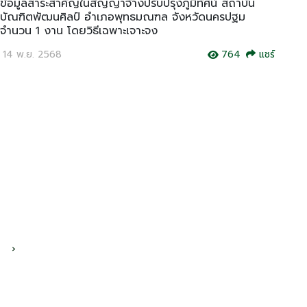
ข้อมูลสาระสำคัญในสัญญาจ้างปรับปรุงภูมิทัศน์ สถาบัน
บัณฑิตพัฒนศิลป์ อำเภอพุทธมณฑล จังหวัดนครปฐม
จำนวน 1 งาน โดยวิธีเฉพาะเจาะจง
14 พ.ย. 2568
764
แชร์
›