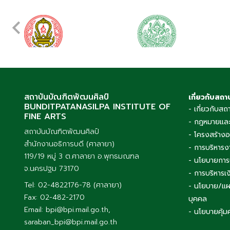
สถาบันบัณฑิตพัฒนศิลป์
เกี่ยวกับสถา
BUNDITPATANASILPA INSTITUTE OF
- เกี่ยวกับสถ
FINE ARTS
- กฎหมายและ
สถาบันบัณฑิตพัฒนศิลป์
- โครงสร้าง
สำนักงานอธิการบดี (ศาลายา)
- การบริหารง
119/19 หมู่ 3 ต.ศาลายา อ.พุทธมณฑล
- นโยบายการ
จ.นครปฐม 73170
- การบริหาร
Tel: 02-4822176-78 (ศาลายา)
- นโยบาย/แผ
Fax: 02-482-2170
บุคคล
Email: bpi@bpi.mail.go.th,
- นโยบายคุ้ม
saraban_bpi@bpi.mail.go.th