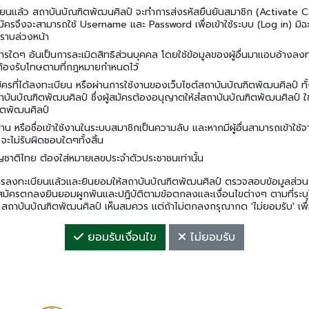
เบียนแล้ว สถาบันบัณฑิตพัฒนศิลป์ จะทําการส่งรหัสยืนยันสมาชิก (Activate Co
้สมัครจึงจะสามารถใช้ Username และ Password เพื่อเข้าใช้ระบบ (Log in) มิฉะ
ทราบล่วงหน้า
ารใดๆ อันเป็นการละเมิดสิทธิส่วนบุคคล โดยใช้ข้อมูลของผู้อื่นมาแอบอ้างลงทะเบ
ต้องรับโทษตามที่กฎหมายกําหนดไว้
ัครที่ได้ลงทะเบียน หรือผ่านการใช้งานของเว็บไซต์สถาบันบัณฑิตพัฒนศิลป์ ทั
บันบัณฑิตพัฒนศิลป์ ซึ่งผู้สมัครต้องอนุญาตให้สํสถาบันบัณฑิตพัฒนศิลป์ ใช
ฑิตพัฒนศิลป์
่าน หรือชื่อเข้าใช้งานในระบบสมาชิกเป็นความลับ และหากมีผู้อื่นสามารถเข้าใช้
ะไม่รับผิดชอบใดๆทั้งสิ้น
ญชาติไทย ต้องใส่หมายเลขประจําตัวประชาชนเท่านั้น
ไขการลงทะเบียนแล้วและยินยอมให้สถาบันบัณฑิตพัฒนศิลป์ ตรวจสอบข้อมูลส่วนตัว
้สมัครตกลงยินยอมผูกพันและปฏิบัติตามข้อตกลงและเงื่อนไขต่างๆ ตามที่ระบุ
ง สถาบันบัณฑิตพัฒนศิลป์ เห็นสมควร แต่ถ้าไม่ตกลงกรุณากด 'ไม่ยอมรับ' เพื
ยอมรับเงื่อนไข
ไม่ยอมรับ