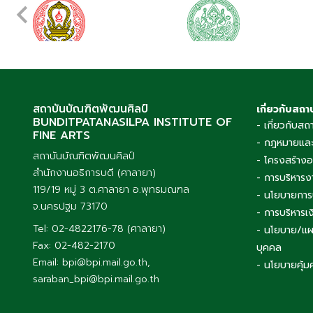
สถาบันบัณฑิตพัฒนศิลป์
เกี่ยวกับสถา
BUNDITPATANASILPA INSTITUTE OF
- เกี่ยวกับสถ
FINE ARTS
- กฎหมายและ
สถาบันบัณฑิตพัฒนศิลป์
- โครงสร้าง
สำนักงานอธิการบดี (ศาลายา)
- การบริหารง
119/19 หมู่ 3 ต.ศาลายา อ.พุทธมณฑล
- นโยบายการ
จ.นครปฐม 73170
- การบริหาร
Tel: 02-4822176-78 (ศาลายา)
- นโยบาย/แผ
Fax: 02-482-2170
บุคคล
Email: bpi@bpi.mail.go.th,
- นโยบายคุ้ม
saraban_bpi@bpi.mail.go.th