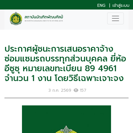
ENG
|
เข้าสู่ระบบ
ประกาศผู้ชนะการเสนอราคาจ้าง
ซ่อมแซมรถบรรทุกส่วนบุคคล ยี่ห้อ
อีซูซุ หมายเลขทะเบียน 89 4961
จำนวน 1 งาน โดยวิธีเฉพาะเจาะจง
3 ก.ค. 2569
157