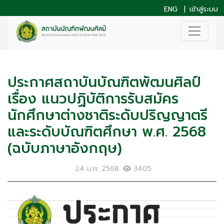
ENG
|
เข้าสู่ระบบ
ประกาศสถาบันบัณฑิตพัฒนศิลป์
เรื่อง แนวปฏิบัติการรับสมัคร
นักศึกษาต่างชาติระดับปริญญาตรี
และระดับบัณฑิตศึกษา พ.ศ. 2568
(ฉบับภาษาอังกฤษ)
24 ม.ค. 2568
3405