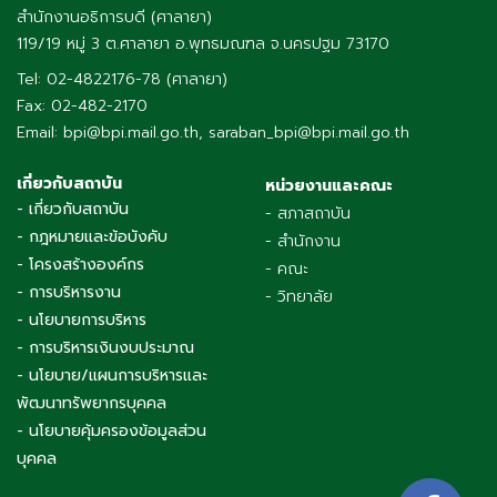
สำนักงานอธิการบดี (ศาลายา)
119/19 หมู่ 3 ต.ศาลายา อ.พุทธมณฑล จ.นครปฐม 73170
Tel: 02-4822176-78 (ศาลายา)
Fax: 02-482-2170
Email: bpi@bpi.mail.go.th, saraban_bpi@bpi.mail.go.th
เกี่ยวกับสถาบัน
หน่วยงานและคณะ
- เกี่ยวกับสถาบัน
- สภาสถาบัน
- กฎหมายและข้อบังคับ
- สำนักงาน
- โครงสร้างองค์กร
- คณะ
- การบริหารงาน
- วิทยาลัย
- นโยบายการบริหาร
- การบริหารเงินงบประมาณ
- นโยบาย/แผนการบริหารและ
พัฒนาทรัพยากรบุคคล
- นโยบายคุ้มครองข้อมูลส่วน
บุคคล