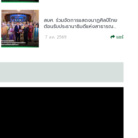
สบศ. ร่วมจัดการแสดงนาฏศิลป์ไทย
ต้อนรับประธานาธิบดีแห่งสาธารณ...
แชร์
7 ส.ค. 2569