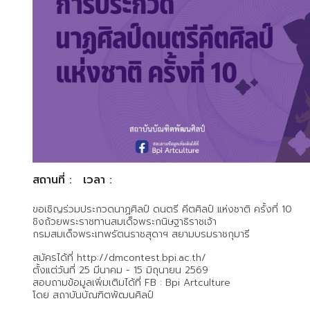
สถานที่ :
เวลา :
ขอเชิญร่วมประกวดนาฏศิลป์ ดนตรี คีตศิลป์ แห่งชาติ ครั้งที่ 10
ชิงถ้วยพระราชทานสมเด็จพระกนิษฐาธิราชเจ้า
กรมสมเด็จพระเทพรัตนราชสุดาฯ สยามบรมราชกุมารี
สมัครได้ที่ http://dmcontest.bpi.ac.th/
ตั้งแต่วันที่ 25 มีนาคม - 15 มิถุนายน 2569
สอบถามข้อมูลเพิ่มเติมได้ที่ FB : Bpi Artculture
โดย สถาบันบัณฑิตพัฒนศิลป์