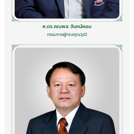
ศ.ดร.คณพล จันทน์หอม
กรรมการผู้ทรงคุณวุฒิ