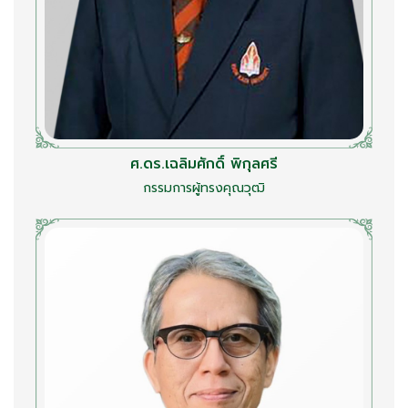
ศ.ดร.เฉลิมศักดิ์ พิกุลศรี
กรรมการผู้ทรงคุณวุฒิ