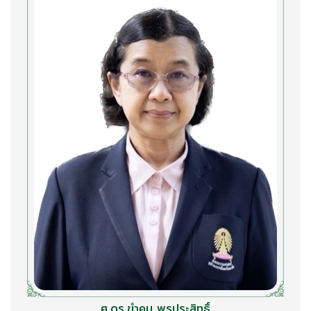
ศ.ดร.ขำคม พรประสิทธิ์