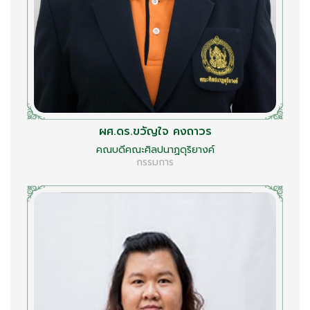
ผศ.ดร.ขวัญใจ คงถาวร
คณบดีคณะศิลปนาฏดุริยางค์
กรรมการ