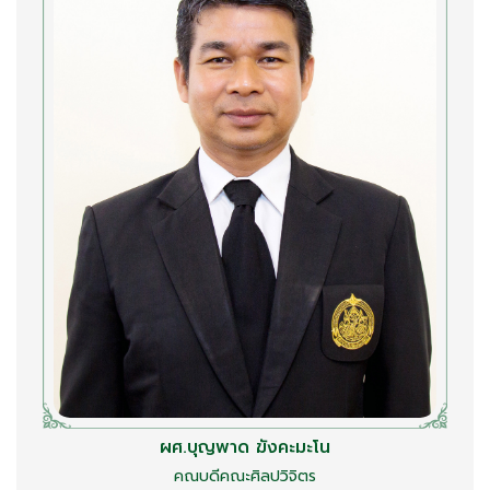
ผศ.บุญพาด ฆังคะมะโน
คณบดีคณะศิลปวิจิตร