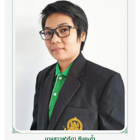
นางสาวฟารีดา หีมอะด้ำ