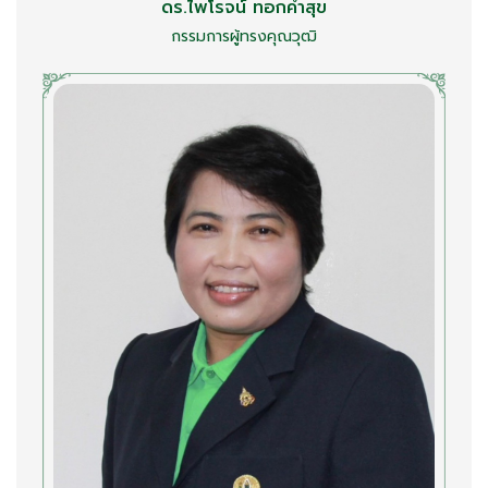
ดร.ไพโรจน์ ทอกคำสุข
กรรมการผู้ทรงคุณวุฒิ