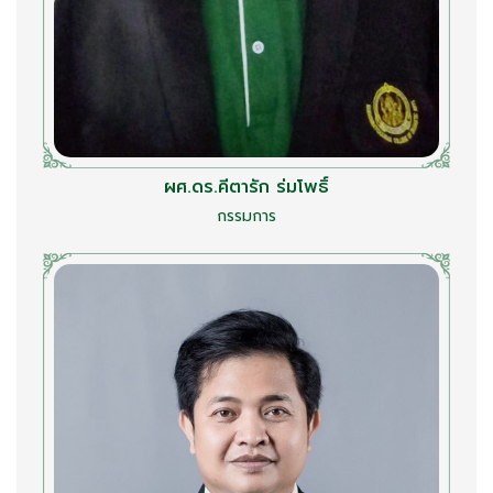
ผศ.ดร.คีตารัก ร่มโพธิ์
กรรมการ