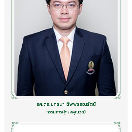
รศ.ดร.ยุทธนา ฉัพพรรณรัตน์
กรรมการผู้ทรงคุณวุฒิ