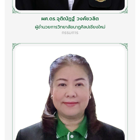
ผศ.ดร.จุติณัฏฐ์ วงศ์ชวลิต
ผู้อำนวยการวิทยาลัยนาฏศิลปเชียงใหม่
กรรมการ