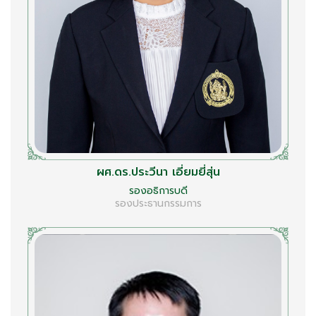
ผศ.ดร.ประวีนา เอี่ยมยี่สุ่น
รองอธิการบดี
รองประธานกรรมการ