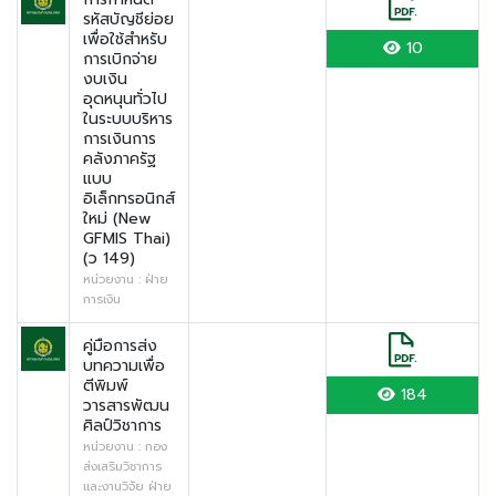
รหัสบัญชีย่อย
เพื่อใช้สำหรับ
10
การเบิกจ่าย
งบเงิน
อุดหนุนทั่วไป
ในระบบบริหาร
การเงินการ
คลังภาครัฐ
แบบ
อิเล็กทรอนิกส์
ใหม่ (New
GFMIS Thai)
(ว 149)
หน่วยงาน : ฝ่าย
การเงิน
คู่มือการส่ง
บทความเพื่อ
ตีพิมพ์
184
วารสารพัฒน
ศิลป์วิชาการ
หน่วยงาน : กอง
ส่งเสริมวิชาการ
และงานวิจัย ฝ่าย