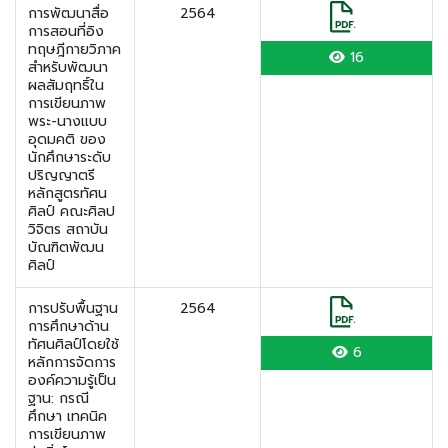
การพัฒนาสื่อ
2564
การสอนที่อิง
ทฤษฎีกายวิภาค
16
สำหรับพัฒนา
ผลสัมฤทธิ์ใน
การเขียนภาพ
พระ-นางแบบ
อุดมคติ ของ
นักศึกษาระดับ
ปริญญาตรี
หลักสูตรทัศน
ศิลป์ คณะศิลป
วิจิตร สถาบัน
บัณฑิตพัฒน
ศิลป์
การปรับพื้นฐาน
2564
การศึกษาด้าน
ทัศนศิลป์โดยใช้
6
หลักการจัดการ
องค์ความรู้เป็น
ฐาน: กรณี
ศึกษา เทคนิค
การเขียนภาพ