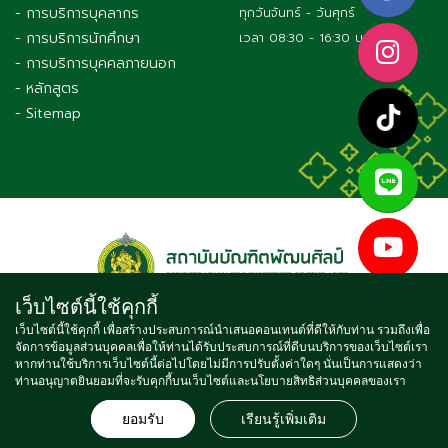
- การบริการบุคลากร
ทุกวันจันทร์ - วันศุกร์
- การบริการนักศึกษา
เวลา 08:30 - 16:30 น.
- การบริการบุคคลภายนอก
- หลักสูตร
- Sitemap
เว็บไซต์นี้ใช้คุกกี้
เว็บไซต์นี้ใช้คุกกี้ เพื่อสร้างประสบการณ์นำเสนอคอนเทนต์ที่ดีให้กับท่าน รวมถึงเพื่อ
จัดการข้อมูลส่วนบุคคลเพื่อให้ท่านได้รับประสบการณ์ที่ดีบนบริการของเว็บไซต์เรา
Copyright © 2021 BUNDITPATANASILPA INSTITUTE OF FINE
หากท่านใช้บริการเว็บไซต์นี้ต่อไปโดยไม่มีการปรับตั้งค่าใดๆ นั่นเป็นการแสดงว่า
ท่านอนุญาตยินยอมที่จะรับคุกกี้บนเว็บไซต์และนโยบายสิทธิส่วนบุคคลของเรา
ARTS, ALL RIGHTS RESERVED
จำนวนผู้เข้าชม ตั้งแต่วันที่ 16 พ.ค. 2564
4
7
4
7
0
0
3
ยอมรับ
เรียนรู้เพิ่มเติม