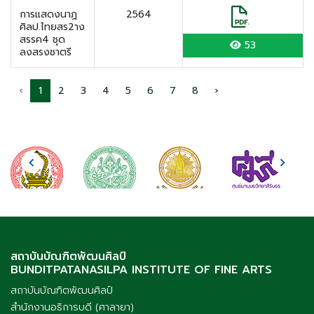
การแสดงนาฏ
2564
ศิลป.ไทยสร2าง
สรรค4 ชุด
53
ลงสรงชาตรี
‹
1
2
3
4
5
6
7
8
›
สถาบันบัณฑิตพัฒนศิลป์
BUNDITPATANASILPA INSTITUTE OF FINE ARTS
สถาบันบัณฑิตพัฒนศิลป์
สำนักงานอธิการบดี (ศาลายา)