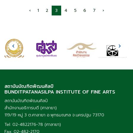
‹
1
2
3
4
5
6
7
›
สถาบันบัณฑิตพัฒนศิลป์
BUNDITPATANASILPA INSTITUTE OF FINE ARTS
สถาบันบัณฑิตพัฒนศิลป์
สำนักงานอธิการบดี (ศาลายา)
119/19 หมู่ 3 ต.ศาลายา อ.พุทธมณฑล จ.นครปฐม 73170
Tel: 02-4822176-78 (ศาลายา)